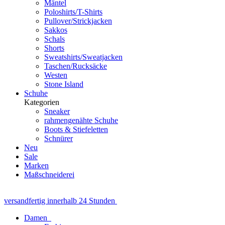
Mäntel
Poloshirts/T-Shirts
Pullover/Strickjacken
Sakkos
Schals
Shorts
Sweatshirts/Sweatjacken
Taschen/Rucksäcke
Westen
Stone Island
Schuhe
Kategorien
Sneaker
rahmengenähte Schuhe
Boots & Stiefeletten
Schnürer
Neu
Sale
Marken
Maßschneiderei
versandfertig innerhalb 24 Stunden
Damen