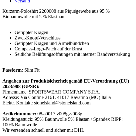
Versand
Kurzarm-Poloshirt 2200008 aus Piquégewebe aus 95 %
Biobaumwolle mit 5 % Elasthan.
Gerippter Kragen
Zwei-Knopf-Verschluss
Gerippter Kragen und Ärmelbündchen
Compass-Logo-Patch auf der Brust
Seitliche Belüftungsöffnungen mit interner Bandverstärkung
Passform:
Slim Fit
Angaben zur Produktsicherheit gemäß EU-Verordnung (EU)
2023/988 (GPSR):
Firmenname: SPORTSWEAR COMPANY S.P.A.
Adresse: Via Confine 2161, 41017 Ravarino (MO) Italia
Elektr. Kontakt: stoneisland@stoneisland.com
Artikelnummer:
08-s0017 v008g-v008g
Kleidungsstück: 95% Baumwolle 5% Elastan / Spandex RIPP:
100% Baumwolle
Wir versenden schnell und sicher mit DHL.