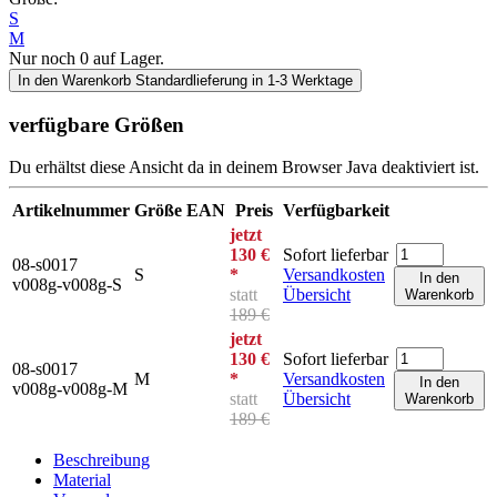
S
M
Nur noch
0
auf Lager.
In den Warenkorb
Standardlieferung in 1-3 Werktage
verfügbare Größen
Du erhältst diese Ansicht da in deinem Browser Java deaktiviert ist.
Artikelnummer
Größe
EAN
Preis
Verfügbarkeit
jetzt
130 €
Sofort lieferbar
08-s0017
S
*
Versandkosten
In den
v008g-v008g-S
statt
Übersicht
Warenkorb
189 €
jetzt
130 €
Sofort lieferbar
08-s0017
M
*
Versandkosten
In den
v008g-v008g-M
statt
Übersicht
Warenkorb
189 €
Beschreibung
Material