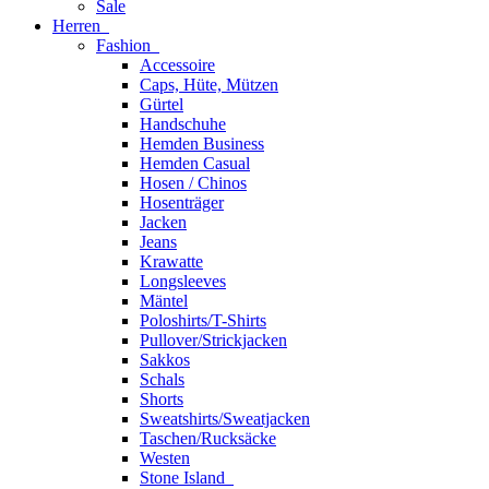
Sale
Herren
Fashion
Accessoire
Caps, Hüte, Mützen
Gürtel
Handschuhe
Hemden Business
Hemden Casual
Hosen / Chinos
Hosenträger
Jacken
Jeans
Krawatte
Longsleeves
Mäntel
Poloshirts/T-Shirts
Pullover/Strickjacken
Sakkos
Schals
Shorts
Sweatshirts/Sweatjacken
Taschen/Rucksäcke
Westen
Stone Island