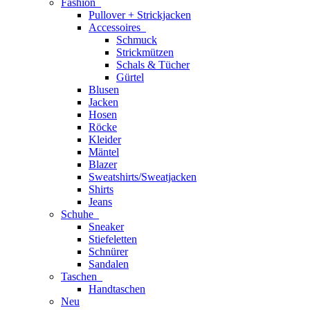
Fashion
Pullover + Strickjacken
Accessoires
Schmuck
Strickmützen
Schals & Tücher
Gürtel
Blusen
Jacken
Hosen
Röcke
Kleider
Mäntel
Blazer
Sweatshirts/Sweatjacken
Shirts
Jeans
Schuhe
Sneaker
Stiefeletten
Schnürer
Sandalen
Taschen
Handtaschen
Neu